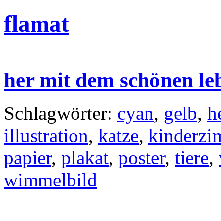
flamat
her mit dem schönen le
Schlagwörter:
cyan
,
gelb
,
h
illustration
,
katze
,
kinderzi
papier
,
plakat
,
poster
,
tiere
,
wimmelbild