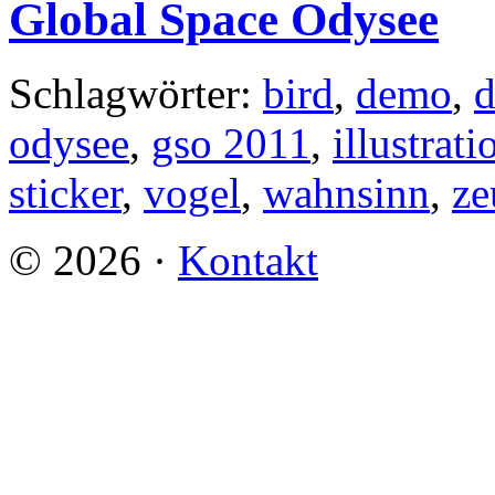
Global Space Odysee
Schlagwörter:
bird
,
demo
,
d
odysee
,
gso 2011
,
illustrati
sticker
,
vogel
,
wahnsinn
,
ze
©
2026
·
Kontakt