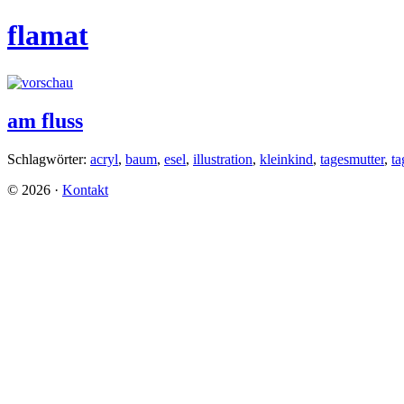
flamat
am fluss
Schlagwörter:
acryl
,
baum
,
esel
,
illustration
,
kleinkind
,
tagesmutter
,
ta
©
2026
·
Kontakt