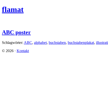
flamat
ABC poster
Schlagwörter:
ABC
,
alphabet
,
buchstaben
,
buchstabenplakat
,
illustrat
©
2026
·
Kontakt