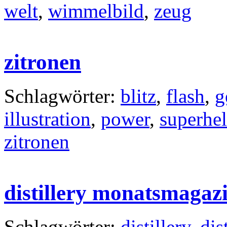
welt
,
wimmelbild
,
zeug
zitronen
Schlagwörter:
blitz
,
flash
,
g
illustration
,
power
,
superhe
zitronen
distillery monatsmagazi
Schlagwörter:
distillery
,
dis