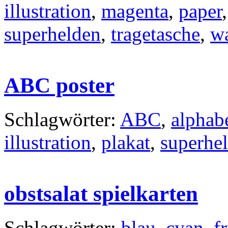
illustration
,
magenta
,
paper
superhelden
,
tragetasche
,
w
ABC poster
Schlagwörter:
ABC
,
alphab
illustration
,
plakat
,
superhe
obstsalat spielkarten
Schlagwörter:
blau
,
cyan
,
f