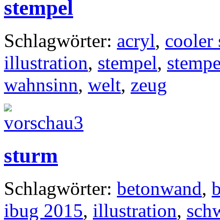
stempel
Schlagwörter:
acryl
,
cooler 
illustration
,
stempel
,
stempe
wahnsinn
,
welt
,
zeug
sturm
Schlagwörter:
betonwand
,
b
ibug 2015
,
illustration
,
sch