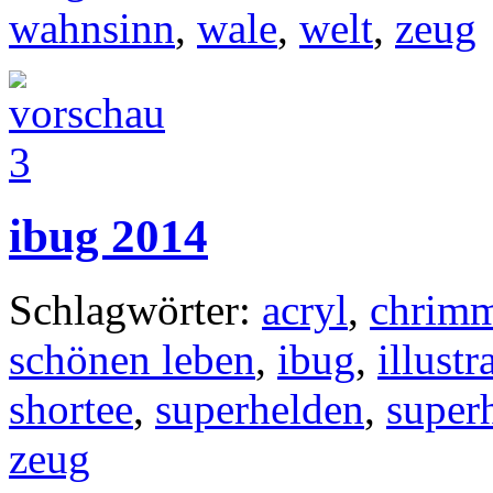
wahnsinn
,
wale
,
welt
,
zeug
ibug 2014
Schlagwörter:
acryl
,
chrimm
schönen leben
,
ibug
,
illustr
shortee
,
superhelden
,
super
zeug