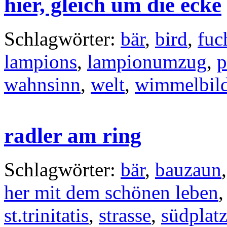
hier, gleich um die ecke
Schlagwörter:
bär
,
bird
,
fuc
lampions
,
lampionumzug
,
p
wahnsinn
,
welt
,
wimmelbil
radler am ring
Schlagwörter:
bär
,
bauzaun
her mit dem schönen leben
st.trinitatis
,
strasse
,
südplat