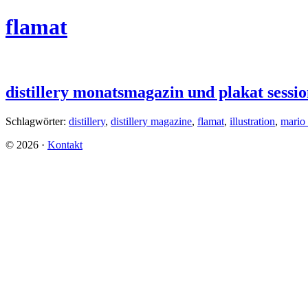
flamat
distillery monatsmagazin und plakat sessi
Schlagwörter:
distillery
,
distillery magazine
,
flamat
,
illustration
,
mario
©
2026
·
Kontakt